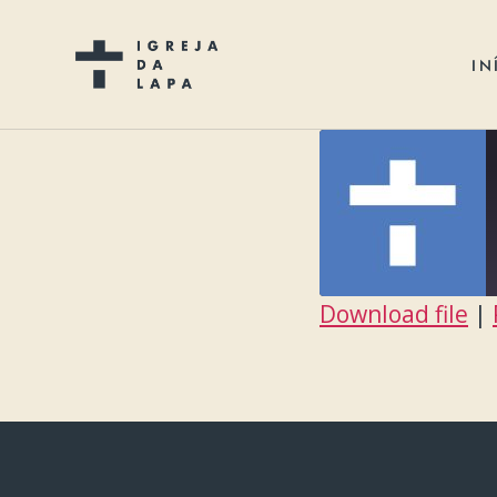
IN
Download file
|
SHARE
RSS FEED
LINK
EMBED