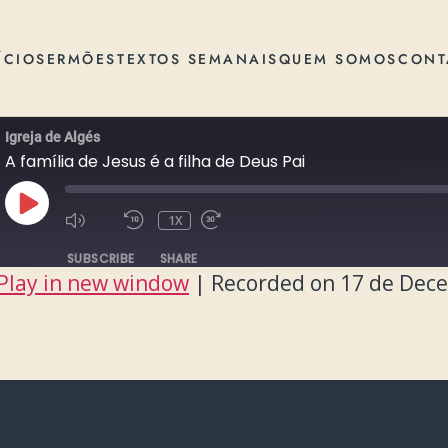
ÍCIO
SERMÕES
TEXTOS SEMANAIS
QUEM SOMOS
CONT
Igreja de Algés
A família de Jesus é a filha de Deus Pai
PLAY
1X
EPISODE
SUBSCRIBE
SHARE
Play in new window
|
Recorded on 17 de Dec