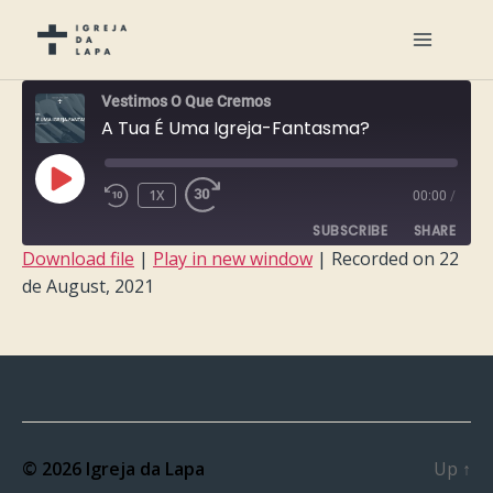
Vestimos O Que Cremos
A Tua É Uma Igreja-Fantasma?
PLAY
1X
00:00
/
EPISODE
SUBSCRIBE
SHARE
Download file
|
Play in new window
|
Recorded on 22
de August, 2021
SHARE
RSS FEED
LINK
EMBED
© 2026
Igreja da Lapa
Up
↑