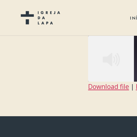
IN
Download file
|
SHARE
RSS FEED
LINK
EMBED