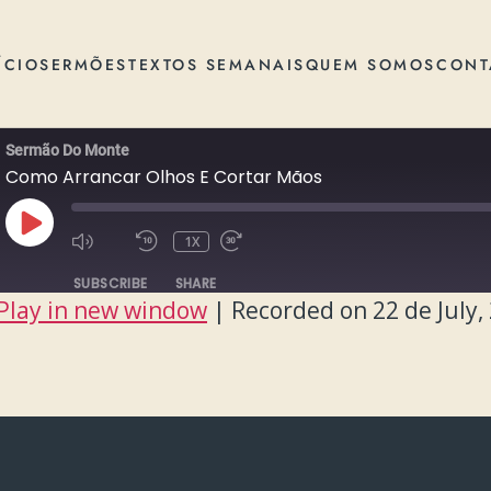
ÍCIO
SERMÕES
TEXTOS SEMANAIS
QUEM SOMOS
CONT
Sermão Do Monte
Como Arrancar Olhos E Cortar Mãos
PLAY
1X
EPISODE
SUBSCRIBE
SHARE
Play in new window
|
Recorded on 22 de July,