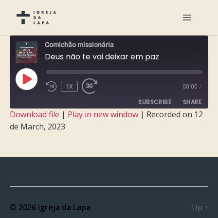
Comichão missionária
Deus não te vai deixar em paz
PLAY
1X
00:00
/
EPISODE
SUBSCRIBE
SHARE
Download file
|
Play in new window
|
Recorded on 12
de March, 2023
SHARE
RSS FEED
LINK
EMBED
© 2026
Igreja da Lapa
Up
↑