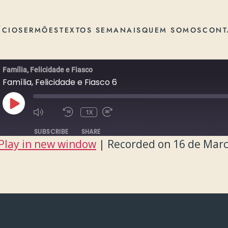
ÍCIO
SERMÕES
TEXTOS SEMANAIS
QUEM SOMOS
CONT
Família, Felicidade e Fiasco
Família, Felicidade e Fiasco 6
PLAY
1X
EPISODE
SUBSCRIBE
SHARE
Play in new window
|
Recorded on 16 de Marc