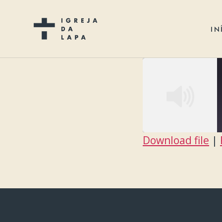
IN
Download file
|
SHARE
RSS FEED
LINK
EMBED