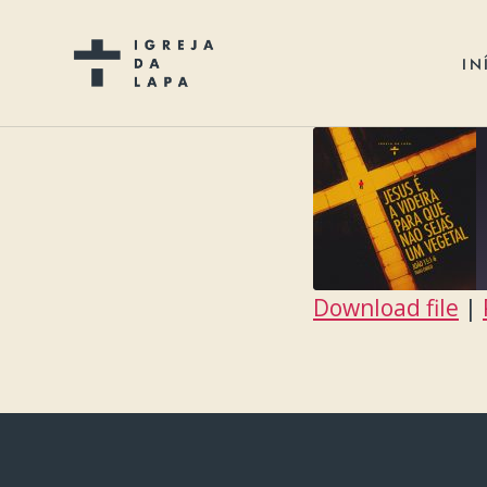
IN
Download file
|
SHARE
RSS FEED
LINK
EMBED