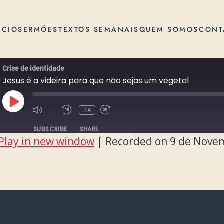
ÍCIO
SERMÕES
TEXTOS SEMANAIS
QUEM SOMOS
CONT
Crise de identidade
Jesus é a videira para que não sejas um vegetal
PLAY
1X
EPISODE
SUBSCRIBE
SHARE
Play in new window
|
Recorded on 9 de Nove