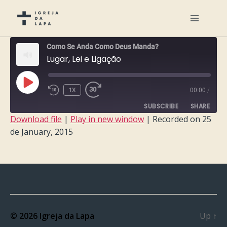
Como Se Anda Como Deus Manda?
Lugar, Lei e Ligação
PLAY
1X
00:00
/
EPISODE
SUBSCRIBE
SHARE
Download file
|
Play in new window
|
Recorded on 25
de January, 2015
SHARE
RSS FEED
LINK
EMBED
© 2026
Igreja da Lapa
Up
↑