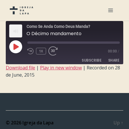
Como Se Anda Como Deus Manda?
O Décimo mandamento
PLAY
1X
00:00
/
EPISODE
SUBSCRIBE
SHARE
Download file
|
Play in new window
|
Recorded on 28
de June, 2015
SHARE
RSS FEED
LINK
EMBED
© 2026
Igreja da Lapa
Up
↑