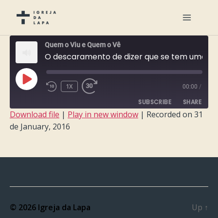
Quem o Viu e Quem o Vê
O descaramento de dizer que se tem uma relação pessoal com Deus
PLAY
1X
00:00
/
EPISODE
SUBSCRIBE
SHARE
Download file
|
Play in new window
|
Recorded on 31
de January, 2016
SHARE
RSS FEED
LINK
EMBED
© 2026
Igreja da Lapa
Up
↑