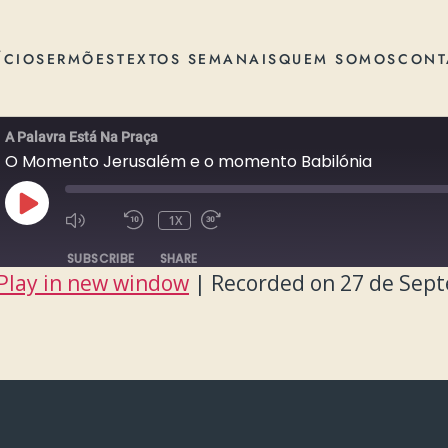
ÍCIO
SERMÕES
TEXTOS SEMANAIS
QUEM SOMOS
CONT
A Palavra Está Na Praça
O Momento Jerusalém e o momento Babilónia
PLAY
1X
EPISODE
SUBSCRIBE
SHARE
Play in new window
|
Recorded on 27 de Sep