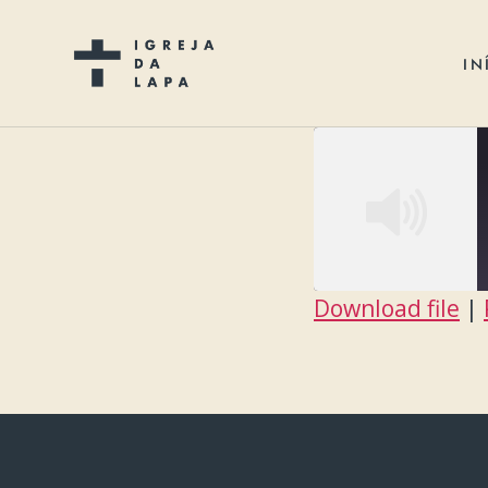
IN
Download file
|
SHARE
RSS FEED
LINK
EMBED