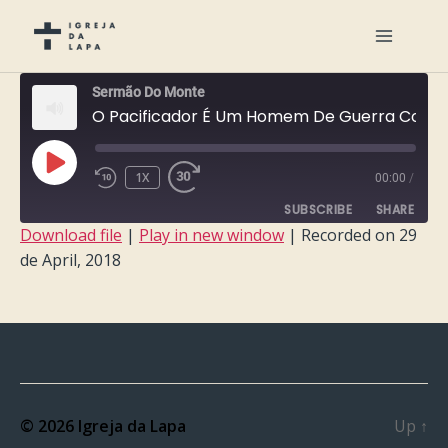
Sermão Do Monte
O Pacificador É Um Homem De Guerra Contra O Pecado
PLAY
1X
00:00
/
EPISODE
SUBSCRIBE
SHARE
Download file
|
Play in new window
|
Recorded on 29
de April, 2018
SHARE
RSS FEED
LINK
EMBED
© 2026
Igreja da Lapa
Up
↑