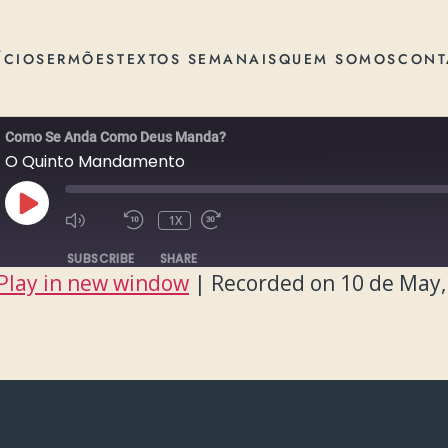
ÍCIO
SERMÕES
TEXTOS SEMANAIS
QUEM SOMOS
CONT
Como Se Anda Como Deus Manda?
O Quinto Mandamento
PLAY
1X
EPISODE
SUBSCRIBE
SHARE
Play in new window
|
Recorded on 10 de May,