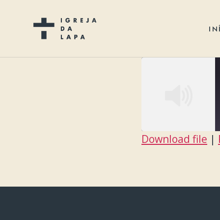
IN
Download file
|
SHARE
RSS FEED
LINK
EMBED