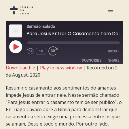
Sermão isolado
Para Jesus Entrar O Casamento Tem De Ser Público
PLAY
1X
00:00
/
EPISODE
SUBSCRIBE
SHARE
Download file
|
Play in new window
|
Recorded on 2
de August, 2020
SHARE
RSS FEED
Resumir o casamento aos sentimentos do amantes
LINK
impede Jesus de entrar nele. Neste sermão chamado
EMBED
“Para Jesus entrar o casamento tem de ser público”, o
Pr. Tiago Cavaco abre a Bíblia para demonstrar que
casamento a sério exige uma promessa entre os que
se amam, Deus e todo o mundo. Por outro lado,