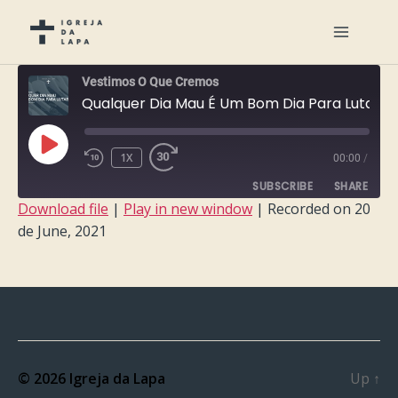
Vestimos O Que Cremos
Qualquer Dia Mau É Um Bom Dia Para Lutar
PLAY
1X
00:00
/
EPISODE
SUBSCRIBE
SHARE
Download file
|
Play in new window
|
Recorded on 20
de June, 2021
SHARE
RSS FEED
LINK
EMBED
© 2026
Igreja da Lapa
Up
↑