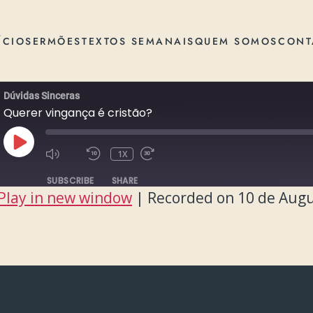
ÍCIO
SERMÕES
TEXTOS SEMANAIS
QUEM SOMOS
CONT
Dúvidas Sinceras
Querer vingança é cristão?
PLAY
1X
EPISODE
SUBSCRIBE
SHARE
Play in new window
|
Recorded on 10 de Augu