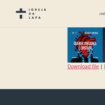
IN
Download file
|
SHARE
RSS FEED
LINK
EMBED