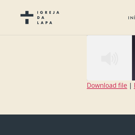
IN
Download file
|
SHARE
RSS FEED
LINK
EMBED