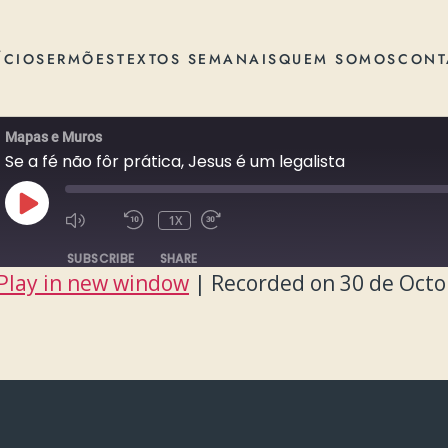
ÍCIO
SERMÕES
TEXTOS SEMANAIS
QUEM SOMOS
CONT
Mapas e Muros
Se a fé não fôr prática, Jesus é um legalista
PLAY
1X
EPISODE
SUBSCRIBE
SHARE
Play in new window
|
Recorded on 30 de Octo