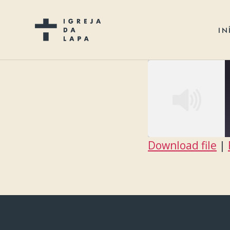
IN
Download file
|
SHARE
RSS FEED
LINK
EMBED