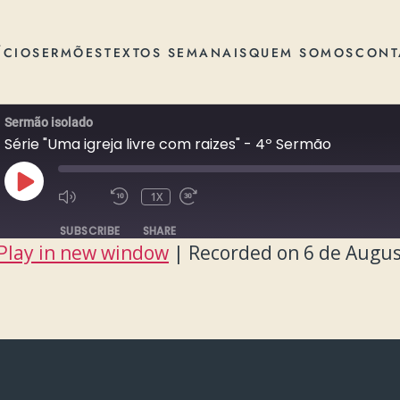
ÍCIO
SERMÕES
TEXTOS SEMANAIS
QUEM SOMOS
CONT
Sermão isolado
Série "Uma igreja livre com raizes" - 4º Sermão
PLAY
1X
EPISODE
SUBSCRIBE
SHARE
Play in new window
|
Recorded on 6 de Augus