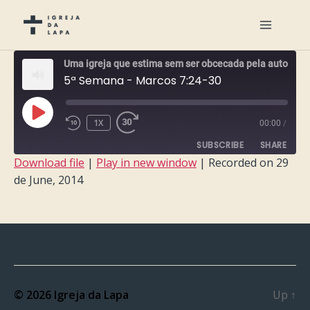
Uma igreja que estima sem ser obcecada pela auto-estima
5ª Semana - Marcos 7:24-30
PLAY
1X
00:00
/
EPISODE
SUBSCRIBE
SHARE
Download file
|
Play in new window
|
Recorded on 29
de June, 2014
SHARE
RSS FEED
LINK
EMBED
© 2026
Igreja da Lapa
Up
↑