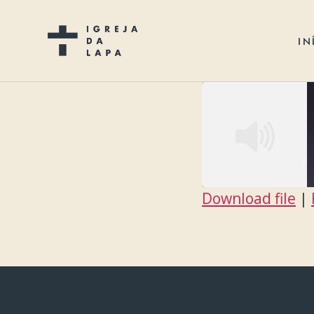
IN
Download file
|
SHARE
RSS FEED
LINK
EMBED