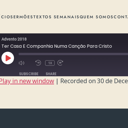
ÍCIO
SERMÕES
TEXTOS SEMANAIS
QUEM SOMOS
CONT
Advento 2018
Ter Casa E Companhia Numa Canção Para Cristo
PLAY
1X
EPISODE
SUBSCRIBE
SHARE
Play in new window
|
Recorded on 30 de Dec