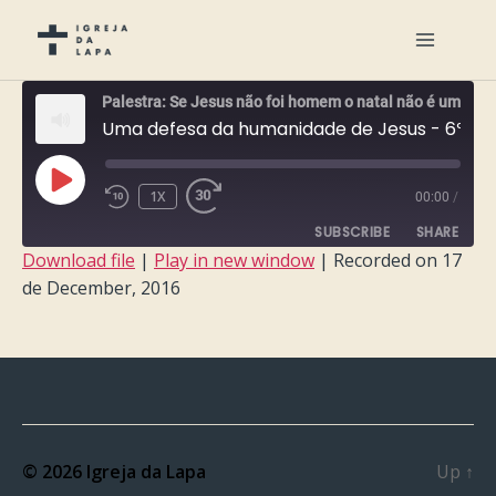
Palestra: Se Jesus não foi homem o natal não é uma festa
Uma defesa da humanidade de Jesus - 6ª feira - 2ª parte
PLAY
1X
00:00
/
EPISODE
SUBSCRIBE
SHARE
Download file
|
Play in new window
|
Recorded on 17
de December, 2016
SHARE
RSS FEED
LINK
EMBED
© 2026
Igreja da Lapa
Up
↑