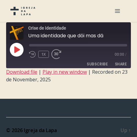
Crise de identidade
Uma identidade que dói mas dá
PLAY
1X
00:00
/
EPISODE
SUBSCRIBE
SHARE
Download file
|
Play in new window
|
Recorded on 23
de November, 2025
SHARE
RSS FEED
LINK
EMBED
© 2026
Igreja da Lapa
Up
↑