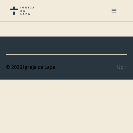
© 2026
Igreja da Lapa
Up
↑