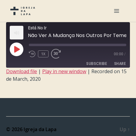
Está No Ir
Não Ver A Mudança Nos Outros Por Temer A Nossa
PLAY
1X
00:00
/
EPISODE
SUBSCRIBE
SHARE
Download file
|
Play in new window
|
Recorded on 15
de March, 2020
SHARE
RSS FEED
LINK
EMBED
© 2026
Igreja da Lapa
Up
↑