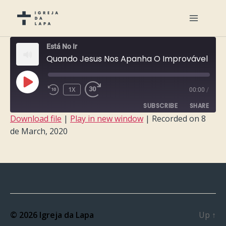
Está No Ir
Quando Jesus Nos Apanha O Improvável Não É Impossível
PLAY
1X
00:00
/
EPISODE
SUBSCRIBE
SHARE
Download file
|
Play in new window
|
Recorded on 8
de March, 2020
SHARE
RSS FEED
LINK
EMBED
© 2026
Igreja da Lapa
Up
↑