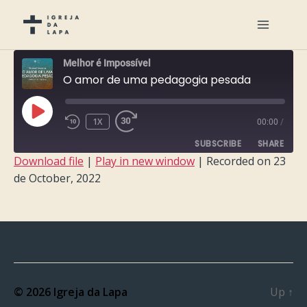
Melhor é Impossível
O amor de uma pedagogia pesada
PLAY
1X
00:00
/
EPISODE
SUBSCRIBE
SHARE
Download file
|
Play in new window
|
Recorded on 23
de October, 2022
SHARE
RSS FEED
LINK
EMBED
© 2026
Igreja da Lapa
Up
↑