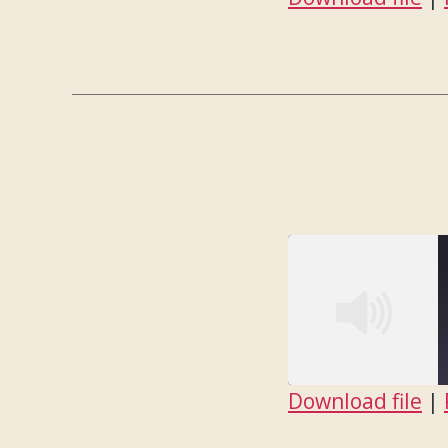
SHARE
RSS FEED
LINK
EMBED
Download file
|
SHARE
RSS FEED