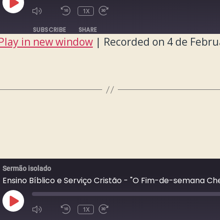
PLAY
1X
EPISODE
SUBSCRIBE
SHARE
Play in new window
|
Recorded on 4 de Febru
Sermão isolado
Ensino Bíblico e Serviço Cristão - "O Fim-de-semana Ch
PLAY
1X
EPISODE