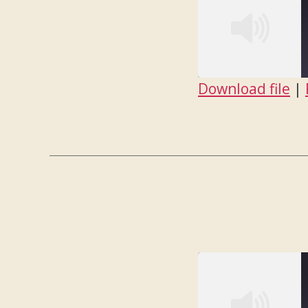
Download file
|
SHARE
RSS FEED
LINK
EMBED