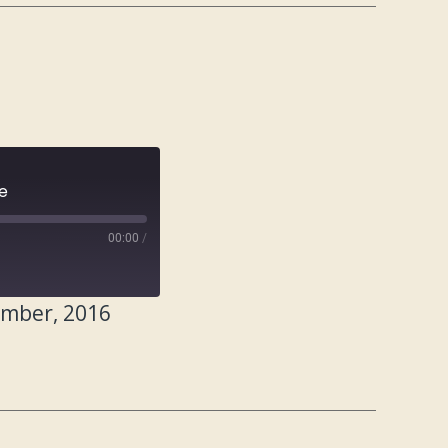
e
00:00
/
ember, 2016