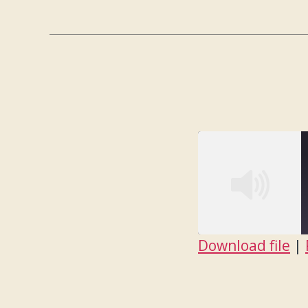
LINK
EMBED
Download file
|
SHARE
RSS FEED
LINK