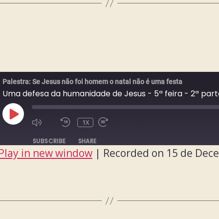
Palestra: Se Jesus não foi homem o natal não é uma festa
Uma defesa da humanidade de Jesus - 5ª feira - 2ª part
PLAY
1X
EPISODE
SUBSCRIBE
SHARE
Play in new window
|
Recorded on 15 de Dec