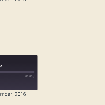
e
00:00
/
ember, 2016