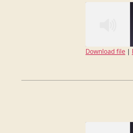
Download file
|
SHARE
RSS FEED
LINK
EMBED