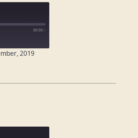
00:00
/
ember, 2019