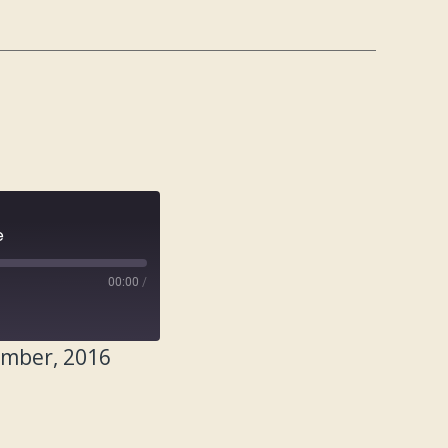
e
00:00
/
ember, 2016