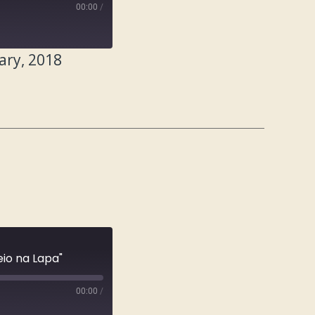
00:00
/
ary, 2018
eio na Lapa"
00:00
/