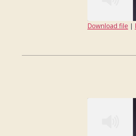
Download file
|
SHARE
RSS FEED
LINK
EMBED