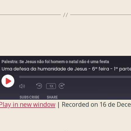
Palestra: Se Jesus não foi homem o natal não é uma festa
Uma defesa da humanidade de Jesus - 6ª feira - 1ª part
PLAY
1X
EPISODE
SUBSCRIBE
SHARE
Play in new window
|
Recorded on 16 de Dec