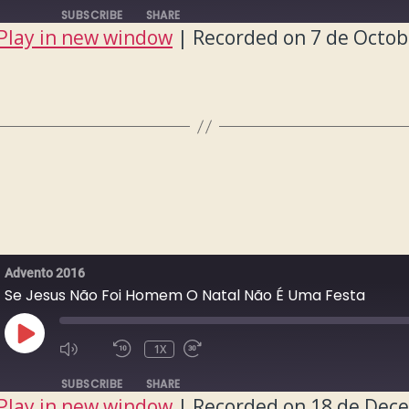
SUBSCRIBE
SHARE
Play in new window
|
Recorded on 7 de Octob
Advento 2016
Se Jesus Não Foi Homem O Natal Não É Uma Festa
PLAY
1X
EPISODE
SUBSCRIBE
SHARE
Play in new window
|
Recorded on 18 de Dec