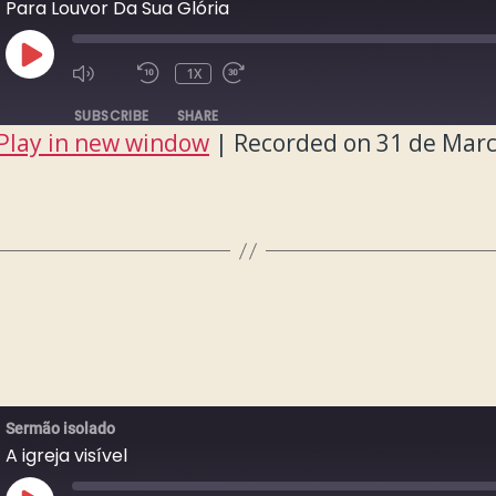
Para Louvor Da Sua Glória
PLAY
1X
EPISODE
SUBSCRIBE
SHARE
Play in new window
|
Recorded on 31 de Marc
Sermão isolado
A igreja visível