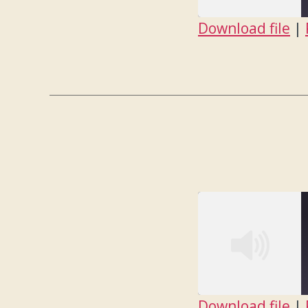
Download file
|
SHARE
RSS FEED
LINK
EMBED
Download file
|