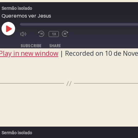
Sermão isolado
Queremos ver Jesus
PLAY
1X
EPISODE
SUBSCRIBE
SHARE
Play in new window
|
Recorded on 10 de Nov
Sermão isolado