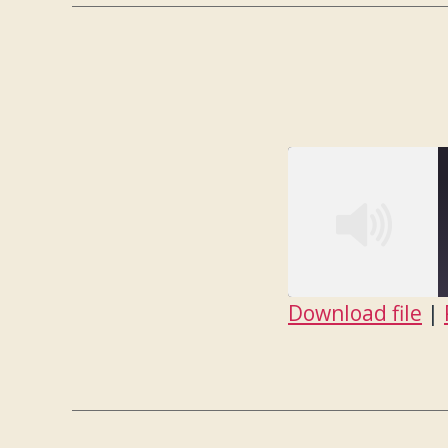
EMBED
Download file
|
SHARE
RSS FEED
LINK
EMBED