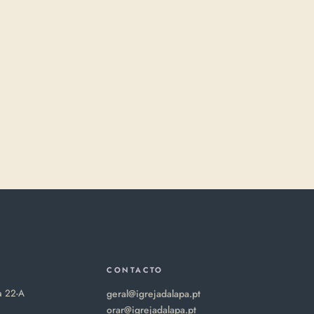
CONTACTO
a 22-A
geral@igrejadalapa.pt
orar@igrejadalapa.pt