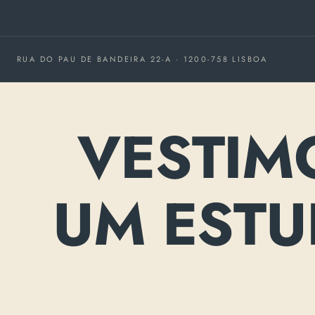
RUA DO PAU DE BANDEIRA 22-A · 1200-758 LISBOA
VESTIM
UM ESTUD