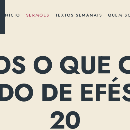
INÍCIO
SERMÕES
TEXTOS SEMANAIS
QUEM S
OS O QUE 
O DE EFÉS
20